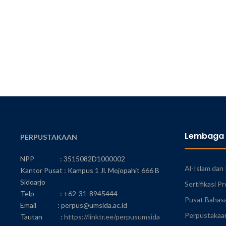
Lembaga
PERPUSTAKAAN
NPP : 3515082D1000002
Al-Islam da
Kantor Pusat : Kampus 1 Jl. Mojopahit 666 B
Sidoarjo
Sertifikasi Pr
Telp : +62-31-8945444
Pusat Bahas
Email : perpus@umsida.ac.id
Perpustakaa
Tautan :
https://linktr.ee/perpusumsida