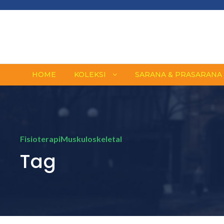
HOME
KOLEKSI
SARANA & PRASARANA
FisioterapiMuskuloskeletal
Tag