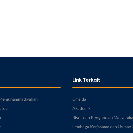
Link Terkait
n Kemuhammadiyahan
Umsida
ofesi
Akademik
a
Riset dan Pengabdian Masyarak
n
Lembaga Kerjasama dan Urusan I