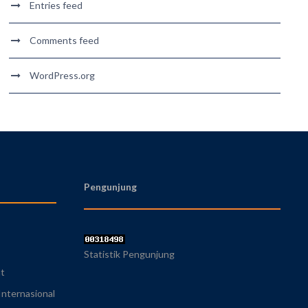
Entries feed
Comments feed
WordPress.org
Pengunjung
Statistik Pengunjung
at
nternasional