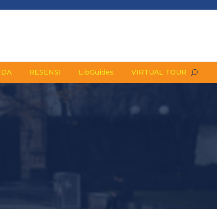
NDA
RESENSI
LibGuides
VIRTUAL TOUR