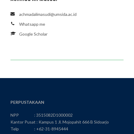
achmadalimasudi@umsida.ac.id
Whatsapp me
Google Scholar
PERPUSTAKAAN
NPP : 3515082D1000002
Kantor Pusat : Kampus 1 Jl. Mojopahit 666 B Sidoarjo
Telp : +62-31-8945444