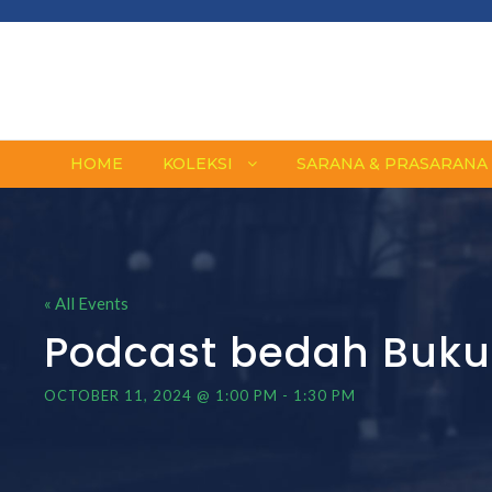
HOME
KOLEKSI
SARANA & PRASARANA
« All Events
Podcast bedah Buku 
OCTOBER 11, 2024 @ 1:00 PM
-
1:30 PM