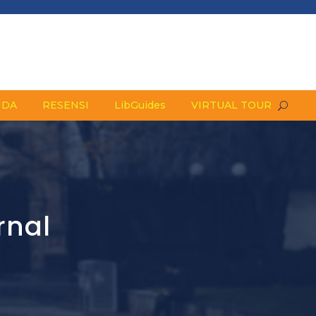
NDA
RESENSI
LibGuides
VIRTUAL TOUR
rnal