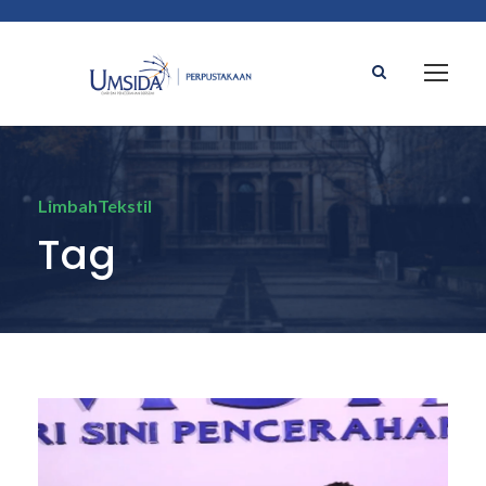
LimbahTekstil
Tag