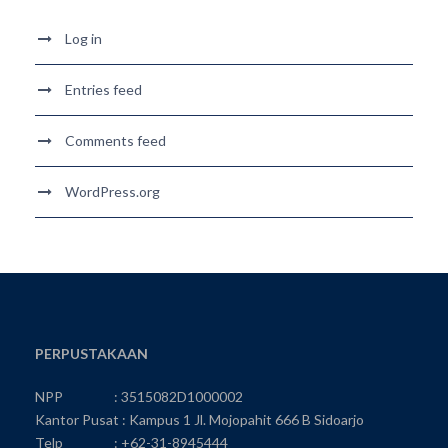
Log in
Entries feed
Comments feed
WordPress.org
PERPUSTAKAAN
NPP : 3515082D1000002
Kantor Pusat : Kampus 1 Jl. Mojopahit 666 B Sidoarjo
Telp : +62-31-8945444