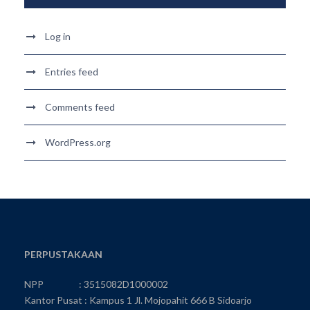
Log in
Entries feed
Comments feed
WordPress.org
PERPUSTAKAAN
NPP : 3515082D1000002
Kantor Pusat : Kampus 1 Jl. Mojopahit 666 B Sidoarjo