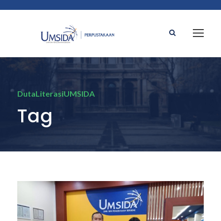
DutaLiterasiUMSIDA
Tag