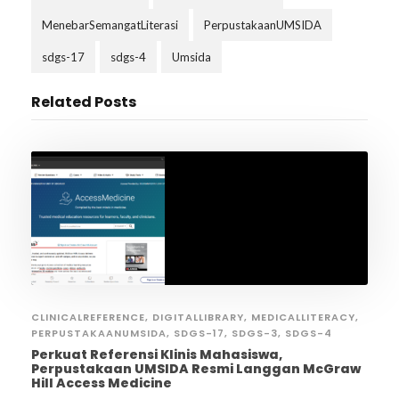
MenebarSemangatLiterasi
PerpustakaanUMSIDA
sdgs-17
sdgs-4
Umsida
Related Posts
CLINICALREFERENCE
,
DIGITALLIBRARY
,
MEDICALLITERACY
,
PERPUSTAKAANUMSIDA
,
SDGS-17
,
SDGS-3
,
SDGS-4
Perkuat Referensi Klinis Mahasiswa,
Perpustakaan UMSIDA Resmi Langgan McGraw
Hill Access Medicine