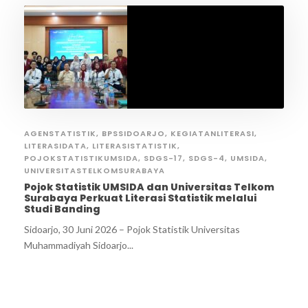
AGENSTATISTIK
,
BPSSIDOARJO
,
KEGIATANLITERASI
,
LITERASIDATA
,
LITERASISTATISTIK
,
POJOKSTATISTIKUMSIDA
,
SDGS-17
,
SDGS-4
,
UMSIDA
,
UNIVERSITASTELKOMSURABAYA
Pojok Statistik UMSIDA dan Universitas Telkom
Surabaya Perkuat Literasi Statistik melalui
Studi Banding
Sidoarjo, 30 Juni 2026 – Pojok Statistik Universitas
Muhammadiyah Sidoarjo...