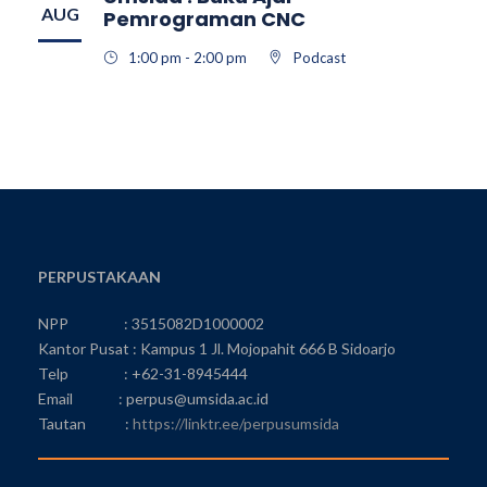
AUG
Pemrograman CNC
1:00 pm - 2:00 pm
Podcast
PERPUSTAKAAN
NPP : 3515082D1000002
Kantor Pusat : Kampus 1 Jl. Mojopahit 666 B Sidoarjo
Telp : +62-31-8945444
Email : perpus@umsida.ac.id
Tautan :
https://linktr.ee/perpusumsida