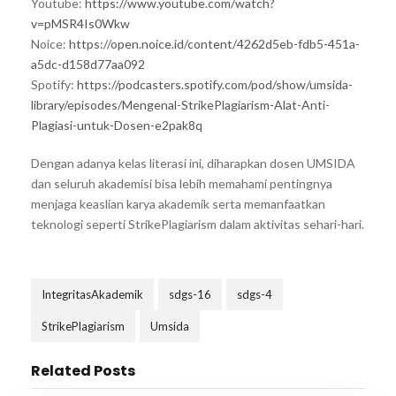
Youtube:
https://www.youtube.com/watch?
v=pMSR4Is0Wkw
Noice:
https://open.noice.id/content/4262d5eb-fdb5-451a-
a5dc-d158d77aa092
Spotify:
https://podcasters.spotify.com/pod/show/umsida-
library/episodes/Mengenal-StrikePlagiarism-Alat-Anti-
Plagiasi-untuk-Dosen-e2pak8q
Dengan adanya kelas literasi ini, diharapkan dosen UMSIDA
dan seluruh akademisi bisa lebih memahami pentingnya
menjaga keaslian karya akademik serta memanfaatkan
teknologi seperti StrikePlagiarism dalam aktivitas sehari-hari.
IntegritasAkademik
sdgs-16
sdgs-4
StrikePlagiarism
Umsida
Related Posts