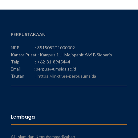
PERPUSTAKAAN
NPP : 3515082D1000002
Kantor Pusat : Kampus 1 Jl. Mojopahit 666 B Sidoarjo
Telp : +62-31-8945444
Email : perpus@umsida.ac.id
Tautan :
https://linktr.ee/perpusumsida
Lembaga
Al-Islam dan Kemuhammadiyahan