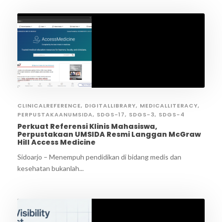
CLINICALREFERENCE
,
DIGITALLIBRARY
,
MEDICALLITERACY
,
PERPUSTAKAANUMSIDA
,
SDGS-17
,
SDGS-3
,
SDGS-4
Perkuat Referensi Klinis Mahasiswa,
Perpustakaan UMSIDA Resmi Langgan McGraw
Hill Access Medicine
Sidoarjo – Menempuh pendidikan di bidang medis dan
kesehatan bukanlah...