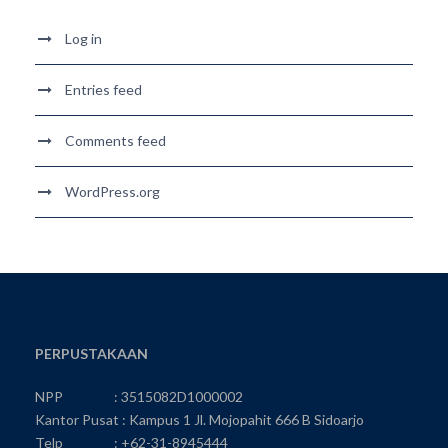
Log in
Entries feed
Comments feed
WordPress.org
PERPUSTAKAAN
NPP : 3515082D1000002
Kantor Pusat : Kampus 1 Jl. Mojopahit 666 B Sidoarjo
Telp : +62-31-8945444