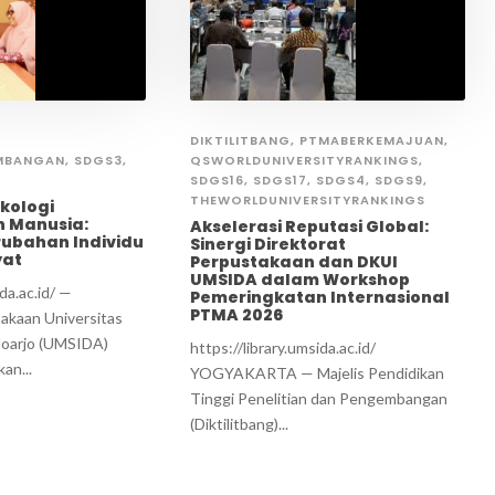
,
DIKTILITBANG
,
PTMABERKEMAJUAN
,
MBANGAN
,
SDGS3
,
QSWORLDUNIVERSITYRANKINGS
,
SDGS16
,
SDGS17
,
SDGS4
,
SDGS9
,
THEWORLDUNIVERSITYRANKINGS
kologi
 Manusia:
Akselerasi Reputasi Global:
ubahan Individu
Sinergi Direktorat
yat
Perpustakaan dan DKUI
UMSIDA dalam Workshop
da.ac.id/ —
Pemeringkatan Internasional
PTMA 2026
akaan Universitas
oarjo (UMSIDA)
https://library.umsida.ac.id/
an...
YOGYAKARTA — Majelis Pendidikan
Tinggi Penelitian dan Pengembangan
(Diktilitbang)...