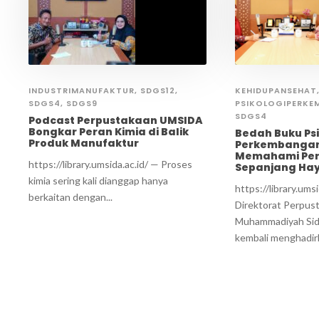
INDUSTRIMANUFAKTUR
,
SDGS12
,
KEHIDUPANSEHAT
SDGS4
,
SDGS9
PSIKOLOGIPERKE
SDGS4
Podcast Perpustakaan UMSIDA
Bongkar Peran Kimia di Balik
Bedah Buku Psi
Produk Manufaktur
Perkembangan
Memahami Per
https://library.umsida.ac.id/ — Proses
Sepanjang Ha
kimia sering kali dianggap hanya
https://library.umsi
berkaitan dengan...
Direktorat Perpust
Muhammadiyah Sid
kembali menghadirk