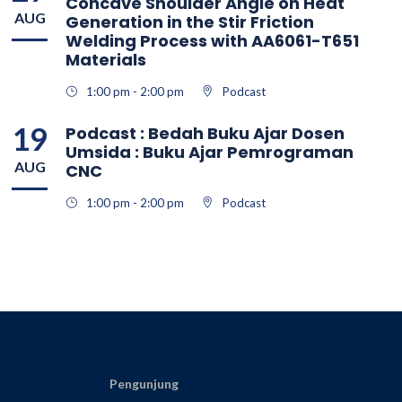
Concave Shoulder Angle on Heat
AUG
Generation in the Stir Friction
Welding Process with AA6061-T651
Materials
1:00 pm - 2:00 pm
Podcast
19
Podcast : Bedah Buku Ajar Dosen
Umsida : Buku Ajar Pemrograman
AUG
CNC
1:00 pm - 2:00 pm
Podcast
Pengunjung