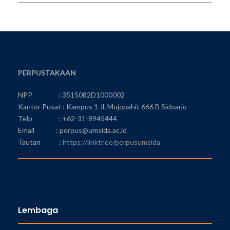
PERPUSTAKAAN
NPP : 3515082D1000002
Kantor Pusat : Kampus 1 Jl. Mojopahit 666 B Sidoarjo
Telp : +62-31-8945444
Email : perpus@umsida.ac.id
Tautan :
https://linktr.ee/perpusumsida
Lembaga