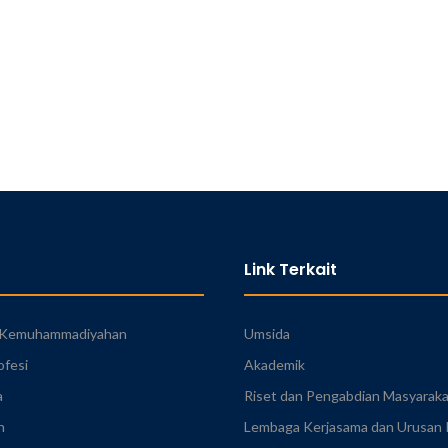
Link Terkait
n Kemuhammadiyahan
Umsida
ofesi
Akademik
a
Riset dan Pengabdian Masyarak
n
Lembaga Kerjasama dan Urusan I