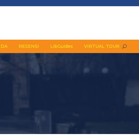
NDA
RESENSI
LibGuides
VIRTUAL TOUR