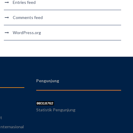
Entries feed
Comments feed
WordPress.org
Pengunjung
Statistik Pengunjung
at
nternasional