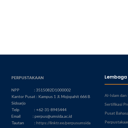
Lembaga
PERPUSTAKAAN
NPP : 3515082D1000002
Al-Islam da
Kantor Pusat : Kampus 1 Jl. Mojopahit 666 B
Sidoarjo
Sertifikasi Pr
Telp : +62-31-8945444
Pusat Bahas
Email : perpus@umsida.ac.id
Perpustakaa
Tautan :
https://linktr.ee/perpusumsida