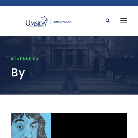
Irta Fiddinia
By