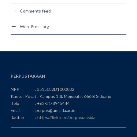
Comments feed
WordPress.org
PERPUSTAKAAN
NPP : 3515082D1000002
Kantor Pusat : Kampus 1 Jl. Mojopahit 666 B Sidoarjo
Telp : +62-31-8945444
Email : perpus@umsida.ac.id
Tautan :
https://linktr.ee/perpusumsida