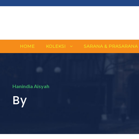
HOME
KOLEKSI
SARANA & PRASARANA
Hanindia Aisyah
By