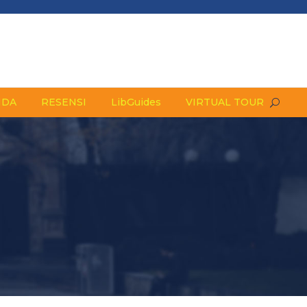
NDA
RESENSI
LibGuides
VIRTUAL TOUR