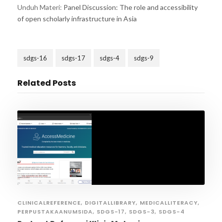
Unduh Materi:
Panel Discussion: The role and accessibility
of open scholarly infrastructure in Asia
sdgs-16
sdgs-17
sdgs-4
sdgs-9
Related Posts
CLINICALREFERENCE
,
DIGITALLIBRARY
,
MEDICALLITERACY
,
PERPUSTAKAANUMSIDA
,
SDGS-17
,
SDGS-3
,
SDGS-4