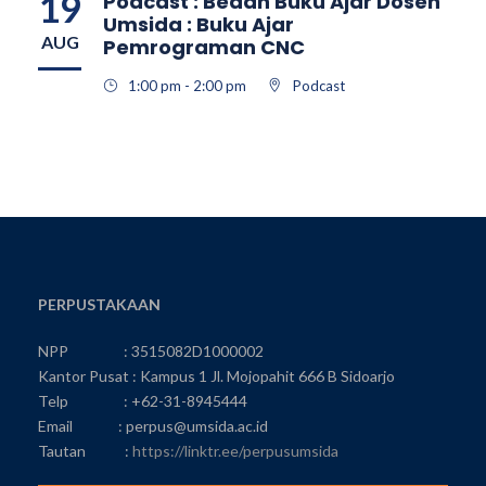
19
Podcast : Bedah Buku Ajar Dosen
Umsida : Buku Ajar
AUG
Pemrograman CNC
1:00 pm - 2:00 pm
Podcast
PERPUSTAKAAN
NPP : 3515082D1000002
Kantor Pusat : Kampus 1 Jl. Mojopahit 666 B Sidoarjo
Telp : +62-31-8945444
Email : perpus@umsida.ac.id
Tautan :
https://linktr.ee/perpusumsida