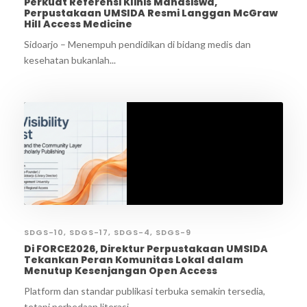
Perkuat Referensi Klinis Mahasiswa,
Perpustakaan UMSIDA Resmi Langgan McGraw
Hill Access Medicine
Sidoarjo – Menempuh pendidikan di bidang medis dan
kesehatan bukanlah...
SDGS-10
,
SDGS-17
,
SDGS-4
,
SDGS-9
Di FORCE2026, Direktur Perpustakaan UMSIDA
Tekankan Peran Komunitas Lokal dalam
Menutup Kesenjangan Open Access
Platform dan standar publikasi terbuka semakin tersedia,
tetapi perbedaan literasi...