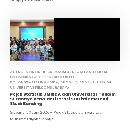
AGENSTATISTIK
,
BPSSIDOARJO
,
KEGIATANLITERASI
,
LITERASIDATA
,
LITERASISTATISTIK
,
POJOKSTATISTIKUMSIDA
,
SDGS-17
,
SDGS-4
,
UMSIDA
,
UNIVERSITASTELKOMSURABAYA
Pojok Statistik UMSIDA dan Universitas Telkom
Surabaya Perkuat Literasi Statistik melalui
Studi Banding
Sidoarjo, 30 Juni 2026 – Pojok Statistik Universitas
Muhammadiyah Sidoarjo...