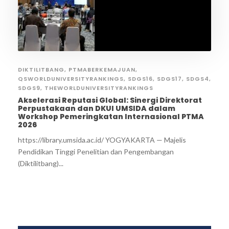
DIKTILITBANG
,
PTMABERKEMAJUAN
,
QSWORLDUNIVERSITYRANKINGS
,
SDGS16
,
SDGS17
,
SDGS4
,
SDGS9
,
THEWORLDUNIVERSITYRANKINGS
Akselerasi Reputasi Global: Sinergi Direktorat
Perpustakaan dan DKUI UMSIDA dalam
Workshop Pemeringkatan Internasional PTMA
2026
https://library.umsida.ac.id/ YOGYAKARTA — Majelis
Pendidikan Tinggi Penelitian dan Pengembangan
(Diktilitbang)...