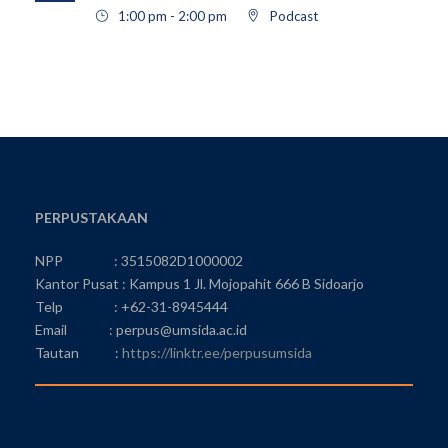
1:00 pm - 2:00 pm
Podcast
PERPUSTAKAAN
NPP : 3515082D1000002
Kantor Pusat : Kampus 1 Jl. Mojopahit 666 B Sidoarjo
Telp : +62-31-8945444
Email : perpus@umsida.ac.id
Tautan :
https://linktr.ee/perpusumsida