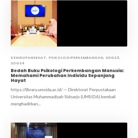
KEHIDUPANSEHAT
,
PSIKOLOGIPERKEMBANGAN
,
SDGS3
,
SDGS4
Bedah Buku Psikologi Perkembangan Manusia:
Memahami Perubahan Individu Sepanjang
Hayat
https://library.umsida.ac.id/ — Direktorat Perpustakaan
Universitas Muhammadiyah Sidoarjo (UMSIDA) kembali
menghadirkan...