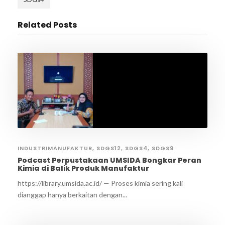
Related Posts
INDUSTRIMANUFAKTUR
,
SDGS12
,
SDGS4
,
SDGS9
Podcast Perpustakaan UMSIDA Bongkar Peran
Kimia di Balik Produk Manufaktur
https://library.umsida.ac.id/ — Proses kimia sering kali
dianggap hanya berkaitan dengan...