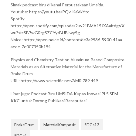
Simak podcast biru di kanal Perpustakaan Umsida.
Youtube:
https://youtu.be/PQv-KeVkYtc
Spotify:
https://open.spotify.com/episode/2uv21BMA15JXAaitdgVX
wu?si=SB7wGRrgSZCYyzBUBLwy5g
Noice:
https://open.noice.id/content/de3a9936-5900-41aa-
aeee-7e007350b194
Physics and Chemistry Test on Aluminum-Based Composite
Materials as an Alternative Material for the Manufacture of
Brake Drum
URL:
https://www.scientific.net/AMR.789.449
Lihat juga:
Podcast Biru UMSIDA Kupas Inovasi PLS SEM
KKC untuk Dorong Publikasi Bereputasi
BrakeDrum
MaterialKomposit
SDGs12
SDGs4