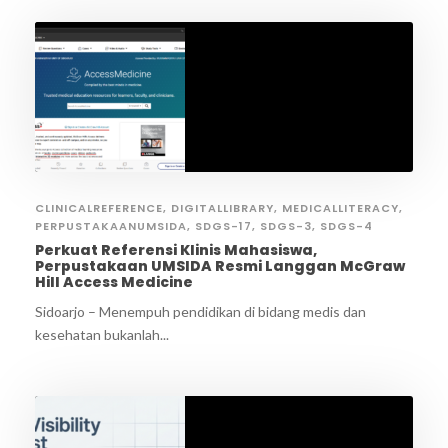
CLINICALREFERENCE
,
DIGITALLIBRARY
,
MEDICALLITERACY
,
PERPUSTAKAANUMSIDA
,
SDGS-17
,
SDGS-3
,
SDGS-4
Perkuat Referensi Klinis Mahasiswa,
Perpustakaan UMSIDA Resmi Langgan McGraw
Hill Access Medicine
Sidoarjo – Menempuh pendidikan di bidang medis dan
kesehatan bukanlah...