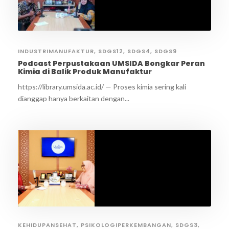
INDUSTRIMANUFAKTUR
,
SDGS12
,
SDGS4
,
SDGS9
Podcast Perpustakaan UMSIDA Bongkar Peran
Kimia di Balik Produk Manufaktur
https://library.umsida.ac.id/ — Proses kimia sering kali
dianggap hanya berkaitan dengan...
KEHIDUPANSEHAT
,
PSIKOLOGIPERKEMBANGAN
,
SDGS3
,