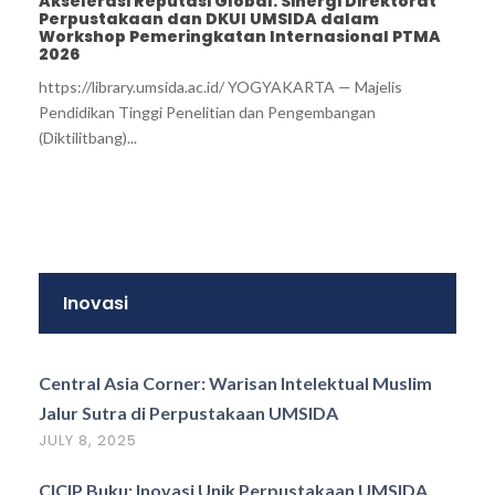
Akselerasi Reputasi Global: Sinergi Direktorat
Perpustakaan dan DKUI UMSIDA dalam
Workshop Pemeringkatan Internasional PTMA
2026
https://library.umsida.ac.id/ YOGYAKARTA — Majelis
Pendidikan Tinggi Penelitian dan Pengembangan
(Diktilitbang)...
Inovasi
Central Asia Corner: Warisan Intelektual Muslim
Jalur Sutra di Perpustakaan UMSIDA
JULY 8, 2025
CICIP Buku: Inovasi Unik Perpustakaan UMSIDA