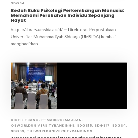
SDGS4
Bedah Buku Psikologi Perkembangan Manusia:
Memahami Perubahan Individu Sepanjang
Hayat
https://library.umsida.ac.id/ — Direktorat Perpustakaan
Universitas Muhammadiyah Sidoarjo (UMSIDA) kembali
menghadirkan...
DIKTILITBANG
,
PTMABERKEMAJUAN
,
QSWORLDUNIVERSITYRANKINGS
,
SDGS16
,
SDGS17
,
SDGS4
,
SDGS9
,
THEWORLDUNIVERSITYRANKINGS