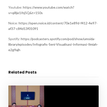
Youtube:
https://www.youtube.com/watch?
v=qi8je1Ihj5Q&t=150s
Noice:
https://open.noice.id/content/70e1e89d-f412-4e97-
af37-c84d13f01091
Spotify:
https://podcasters.spotify.com/pod/show/umsida-
library/episodes/Infografis-Seni-Visualisasi-Informasi-Ilmiah-
e2g9ajh
Related Posts