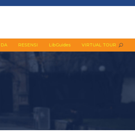
NDA
RESENSI
LibGuides
VIRTUAL TOUR