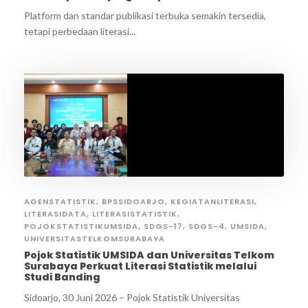
Platform dan standar publikasi terbuka semakin tersedia,
tetapi perbedaan literasi...
AGENSTATISTIK
,
BPSSIDOARJO
,
KEGIATANLITERASI
,
LITERASIDATA
,
LITERASISTATISTIK
,
POJOKSTATISTIKUMSIDA
,
SDGS-17
,
SDGS-4
,
UMSIDA
,
UNIVERSITASTELKOMSURABAYA
Pojok Statistik UMSIDA dan Universitas Telkom
Surabaya Perkuat Literasi Statistik melalui
Studi Banding
Sidoarjo, 30 Juni 2026 – Pojok Statistik Universitas