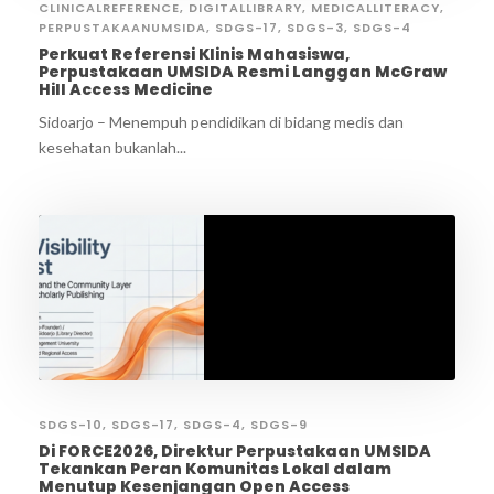
CLINICALREFERENCE
,
DIGITALLIBRARY
,
MEDICALLITERACY
,
PERPUSTAKAANUMSIDA
,
SDGS-17
,
SDGS-3
,
SDGS-4
Perkuat Referensi Klinis Mahasiswa,
Perpustakaan UMSIDA Resmi Langgan McGraw
Hill Access Medicine
Sidoarjo – Menempuh pendidikan di bidang medis dan
kesehatan bukanlah...
SDGS-10
,
SDGS-17
,
SDGS-4
,
SDGS-9
Di FORCE2026, Direktur Perpustakaan UMSIDA
Tekankan Peran Komunitas Lokal dalam
Menutup Kesenjangan Open Access