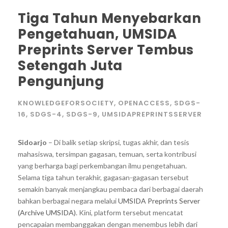
Tiga Tahun Menyebarkan
Pengetahuan, UMSIDA
Preprints Server Tembus
Setengah Juta
Pengunjung
KNOWLEDGEFORSOCIETY
,
OPENACCESS
,
SDGS-
16
,
SDGS-4
,
SDGS-9
,
UMSIDAPREPRINTSSERVER
Sidoarjo
– Di balik setiap skripsi, tugas akhir, dan tesis
mahasiswa, tersimpan gagasan, temuan, serta kontribusi
yang berharga bagi perkembangan ilmu pengetahuan.
Selama tiga tahun terakhir, gagasan-gagasan tersebut
semakin banyak menjangkau pembaca dari berbagai daerah
bahkan berbagai negara melalui
UMSIDA Preprints Server
(Archive UMSIDA)
. Kini, platform tersebut mencatat
pencapaian membanggakan dengan menembus lebih dari