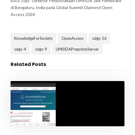
Baca Juga :
Direktur Perpustakaan UMSIDA Jadi Pembicara
di Bengaluru, India pada Global Summit Diamond Open
Access 2026
KnowledgeForSociety
OpenAccess
sdgs-16
sdgs-4
sdgs-9
UMSIDAPreprintsServer
Related Posts