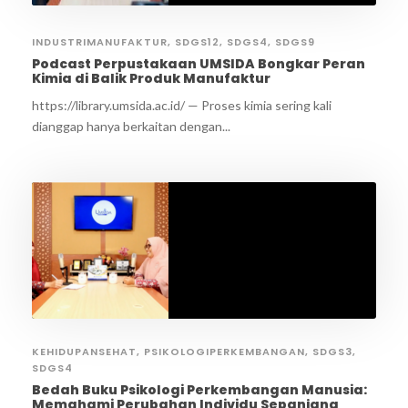
INDUSTRIMANUFAKTUR
,
SDGS12
,
SDGS4
,
SDGS9
Podcast Perpustakaan UMSIDA Bongkar Peran
Kimia di Balik Produk Manufaktur
https://library.umsida.ac.id/ — Proses kimia sering kali
dianggap hanya berkaitan dengan...
KEHIDUPANSEHAT
,
PSIKOLOGIPERKEMBANGAN
,
SDGS3
,
SDGS4
Bedah Buku Psikologi Perkembangan Manusia:
Memahami Perubahan Individu Sepanjang