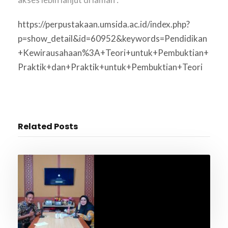
https://perpustakaan.umsida.ac.id/index.php?
p=show_detail&id=60952&keywords=Pendidikan
+Kewirausahaan%3A+Teori+untuk+Pembuktian+
Praktik+dan+Praktik+untuk+Pembuktian+Teori
Related Posts