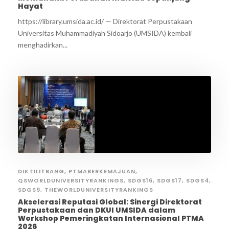
Hayat
https://library.umsida.ac.id/ — Direktorat Perpustakaan
Universitas Muhammadiyah Sidoarjo (UMSIDA) kembali
menghadirkan...
DIKTILITBANG
,
PTMABERKEMAJUAN
,
QSWORLDUNIVERSITYRANKINGS
,
SDGS16
,
SDGS17
,
SDGS4
,
SDGS9
,
THEWORLDUNIVERSITYRANKINGS
Akselerasi Reputasi Global: Sinergi Direktorat
Perpustakaan dan DKUI UMSIDA dalam
Workshop Pemeringkatan Internasional PTMA
2026